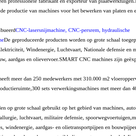
professionele fabrikant en exporteur van plaatwerktuigen.
 de productie van machines voor het bewerken van platen en 
ibueerd
CNC-lasersnijmachine, CNC-persrem, hydraulische
ne
De geproduceerde producten worden op grote schaal toegep
ektriciteit, Windenergie, Luchtvaart, Nationale defensie en mi
bouw, aardgas en olievervoer.SMART CNC machines zijn geëxp
ft meer dan 250 medewerkers met 310.000 m2 vloeropperv
ductieruimte,300 sets verwerkingsmachines met meer dan 40
p grote schaal gebruikt op het gebied van machines, auto'
allurgie, luchtvaart, militaire defensie, spoorwegvoertuigen,
, windenergie, aardgas- en olietransportpijpen en bouwpijpe