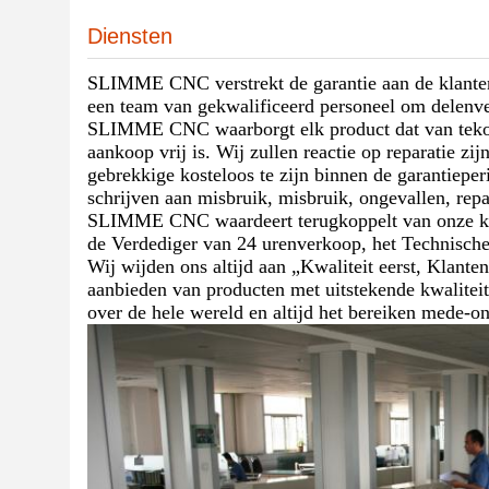
Diensten
SLIMME CNC verstrekt de garantie aan de klanten 
een team van gekwalificeerd personeel om delenve
SLIMME CNC waarborgt elk product dat van tekor
aankoop vrij is. Wij zullen reactie op reparatie 
gebrekkige kosteloos te zijn binnen de garantieperi
schrijven aan misbruik, misbruik, ongevallen, rep
SLIMME CNC waardeert terugkoppelt van onze kla
de Verdediger van 24 urenverkoop, het Technisch
Wij wijden ons altijd aan „Kwaliteit eerst, Klanten
aanbieden van producten met uitstekende kwaliteit
over de hele wereld en altijd het bereiken mede-o