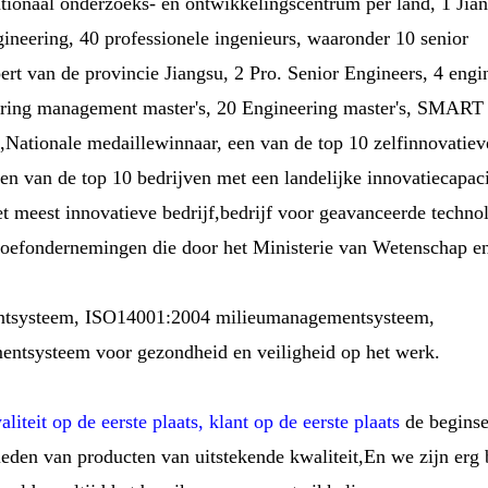
ationaal onderzoeks- en ontwikkelingscentrum per land, 1 Jia
ineering, 40 professionele ingenieurs, waaronder 10 senior
ert van de provincie Jiangsu, 2 Pro. Senior Engineers, 4 engi
neering management master's, 20 Engineering master's, SMAR
Nationale medaillewinnaar, een van de top 10 zelfinnovatiev
van de top 10 bedrijven met een landelijke innovatiecapacit
t meest innovatieve bedrijf,bedrijf voor geavanceerde techno
proefondernemingen die door het Ministerie van Wetenschap e
entsysteem, ISO14001:2004 milieumanagementsysteem,
ntsysteem voor gezondheid en veiligheid op het werk.
liteit op de eerste plaats, klant op de eerste plaats
de begins
ieden van producten van uitstekende kwaliteit,En we zijn erg 