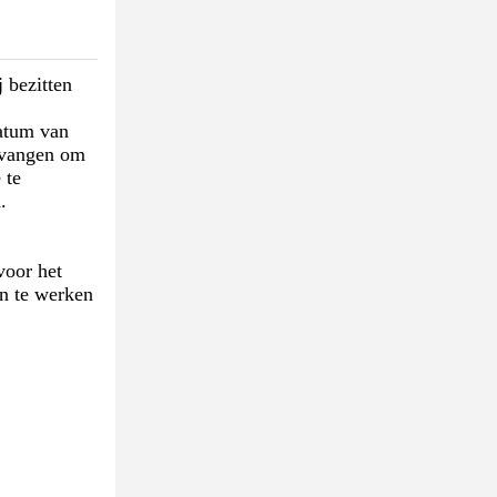
 bezitten
atum van
ervangen om
 te
.
voor het
en te werken