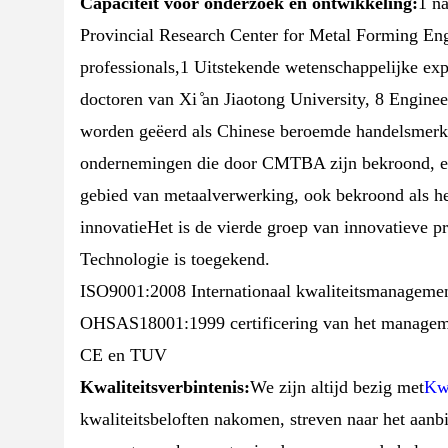
Capaciteit voor onderzoek en ontwikkeling:
1 n
Provincial Research Center for Metal Forming Eng
professionals,1 Uitstekende wetenschappelijke exp
doctoren van Xi ̊an Jiaotong University, 8 Engi
worden geëerd als Chinese beroemde handelsmerk,
ondernemingen die door CMTBA zijn bekroond, een 
gebied van metaalverwerking, ook bekroond als he
innovatieHet is de vierde groep van innovatieve 
Technologie is toegekend.
ISO9001:2008 Internationaal kwaliteitsmanagem
OHSAS18001:1999 certificering van het manageme
CE en TUV
Kwaliteitsverbintenis:
We zijn altijd bezig met
Kwa
kwaliteitsbeloften nakomen, streven naar het aanb