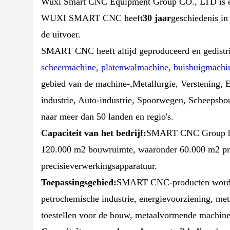
Wuxi Smart CNC Equipment Group CO., LTD is een 
WUXI SMART CNC heeft
30 jaar
geschiedenis in
de uitvoer.
SMART CNC heeft altijd geproduceerd en gedistr
scheermachine, platenwalmachine, buisbuigmachi
gebied van de machine-,Metallurgie, Verstening, El
industrie, Auto-industrie, Spoorwegen, Scheeps
naar meer dan 50 landen en regio's.
Capaciteit van het bedrijf:
SMART CNC Group hee
120.000 m2 bouwruimte, waaronder 60.000 m2 pro
precisieverwerkingsapparatuur.
Toepassingsgebied:
SMART CNC-producten worden o
petrochemische industrie, energievoorziening, met
toestellen voor de bouw, metaalvormende machines