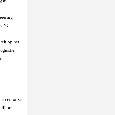
ngsu
neering
T CNC
e
eit op het
logische
n
elen en onze
blij om