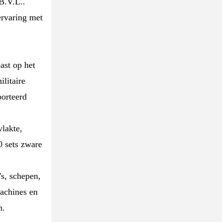
B.V.L..
ervaring met
ast op het
litaire
orteerd
lakte,
 sets zware
s, schepen,
machines en
n.