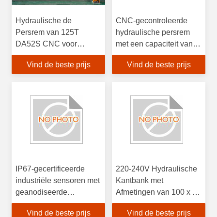
Hydraulische de
CNC-gecontroleerde
Persrem van 125T
hydraulische persrem
DA52S CNC voor
met een capaciteit van
Roestvrij staal het
200 ton voor het buigen
Vind de beste prijs
Vind de beste prijs
Buigen
van roestvrij staal
IP67-gecertificeerde
220-240V Hydraulische
industriële sensoren met
Kantbank met
geanodiseerde
Afmetingen van 100 x 50
aluminiumlegering en
x 25 cm en Gewicht van
Vind de beste prijs
Vind de beste prijs
Modbus RTU-interface
5,2 kg