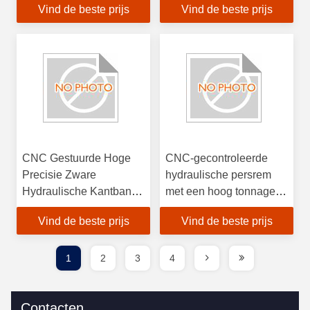
Vind de beste prijs
Vind de beste prijs
robuuste duurzaamheid
data-streaming voor
en real-time monitoring
precisie buigwerk
voor harde omgevingen
CNC Gestuurde Hoge
CNC-gecontroleerde
Precisie Zware
hydraulische persrem
Hydraulische Kantbank
met een hoog tonnage
en Buigmachine
voor precisiebuiging
Vind de beste prijs
Vind de beste prijs
1
2
3
4
Contacten