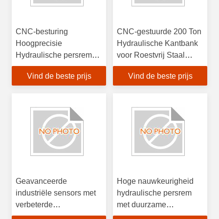
CNC-besturing
CNC-gestuurde 200 Ton
Hoogprecisie
Hydraulische Kantbank
Hydraulische persrem
voor Roestvrij Staal
voor het buigen van
Buigen
Vind de beste prijs
Vind de beste prijs
roestvrij staal
Geavanceerde
Hoge nauwkeurigheid
industriële sensors met
hydraulische persrem
verbeterde
met duurzame
nauwkeurigheid,
constructie en realtime