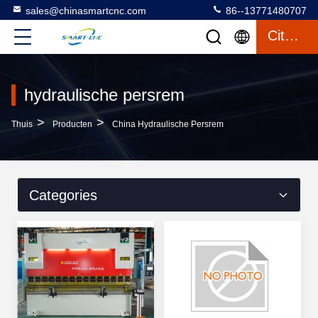
sales@chinasmartcnc.com
86--13771480707
Citaat
hydraulische persrem
>
>
Thuis
Producten
China Hydraulische Persrem
Categories