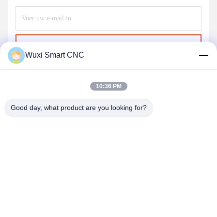
Stuur
Wuxi Smart CNC
10:36 PM
Good day, what product are you looking for?
WUXI SMART CNC EQUIPMENT GROUP
CO.,LTD
sales@chinasmartcnc.com
86--13771480707
Road van No.77huicheng, Huishan-District, Jiangsu-