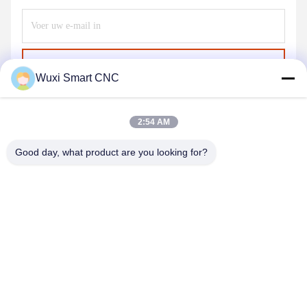
Stuur
Wuxi Smart CNC
2:54 AM
Good day, what product are you looking for?
WUXI SMART CNC EQUIPMENT GROUP
CO.,LTD
sales@chinasmartcnc.com
86--13771480707
Road van No.77huicheng, Huishan-District, Jiangsu-