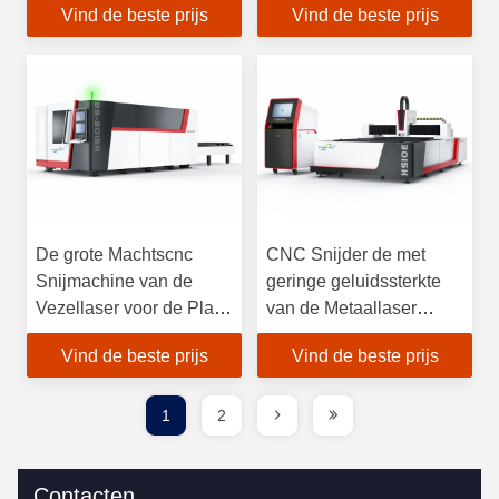
Vind de beste prijs
Vind de beste prijs
Lasersnijmachine
De grote Machtscnc
CNC Snijder de met
Snijmachine van de
geringe geluidssterkte
Vezellaser voor de Plaat
van de Metaallaser
van het Roestvrij
Gemakkelijke Verrichting
Vind de beste prijs
Vind de beste prijs
staalmetaal
van de 1000 Watts de
Hoge Nauwkeurigheid
1
2
Contacten