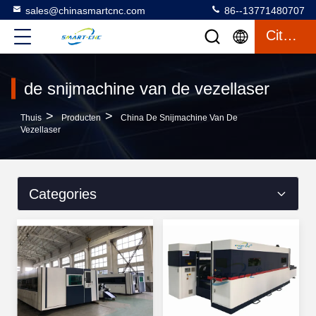
sales@chinasmartcnc.com
86--13771480707
Citaat
de snijmachine van de vezellaser
>
>
Thuis
Producten
China De Snijmachine Van De
Vezellaser
Categories