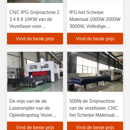
CNC IPG Snijmachine 2
IPG-het Scherpe
3 4 6 8 10KW van de
Materiaal 1000W 2000W
Vezellaser voor
3000W, Volledige
Staalknipsel
Dekking 1500mm
Vind de beste prijs
Vind de beste prijs
Breedte 3000mm van de
Vezellaser van 4000W
Lengte
De vrije van de de
500W de Snijmachine
Lasersnijder van de
van de vezellaser, CNC
Opleidingshsg Vezel
het Scherpe Materiaal
Consumptie van de de
van de Vezellaser
Vind de beste prijs
Vind de beste prijs
Hoge snelheids Lage