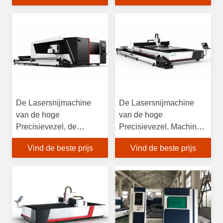
Macht
De Lasersnijmachine
De Lasersnijmachine
van de hoge
van de hoge
Precisievezel, de
Precisievezel, Machine
Lasersnijmachine van
de Om metaal te snijden
Vind de beste prijs
Vind de beste prijs
de Staalplaat
van de Vezellaser