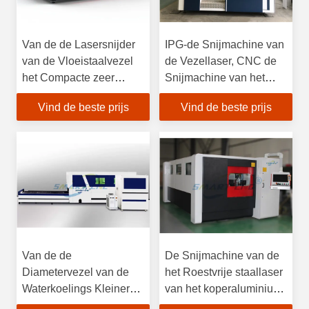
Van de de Lasersnijder
IPG-de Snijmachine van
van de Vloeistaalvezel
de Vezellaser, CNC de
het Compacte zeer
Snijmachine van het
Sterke Zachte Optische
Laserstaal
Vind de beste prijs
Vind de beste prijs
Effect
Van de de
De Snijmachine van de
Diametervezel van de
het Roestvrije staallaser
Waterkoelings Kleinere
van het koperaluminium
Nadruk de
met Stabiele Prestaties