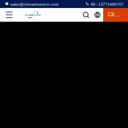
sales@chinasmartcnc.com
86--13771480707
Citaat