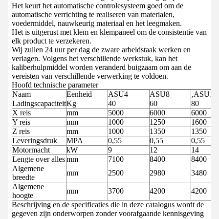
Het keurt het automatische controlesysteem goed om de
automatische verrichting te realiseren van materialen,
voedermiddel, nauwkeurig materiaal en het leegmaken.
Het is uitgerust met klem en klempaneel om de consistentie van
elk product te verzekeren.
Wij zullen 24 uur per dag de zware arbeidstaak werken en
verlagen. Volgens het verschillende werkstuk, kan het
kaliberhulpmiddel worden veranderd buigzaam om aan de
vereisten van verschillende verwerking te voldoen.
Hoofd technische parameter
Naam
Eenheid
ASU4
ASU8
‚ASU12
Ladingscapaciteit
Kg
40
60
80
X reis
mm
5000
6000
6000
Y reis
mm
1000
1250
1600
Z reis
mm
1000
1350
1350
Leveringsdruk
MPA
0,55
0,55
0,55
Motormacht
kW
9
12
14
Lengte over alles
mm
7100
8400
8400
Algemene
mm
2500
2980
3480
breedte
Algemene
mm
3700
4200
4200
hoogte
Beschrijving en de specificaties die in deze catalogus wordt de
gegeven zijn onderworpen zonder voorafgaande kennisgeving