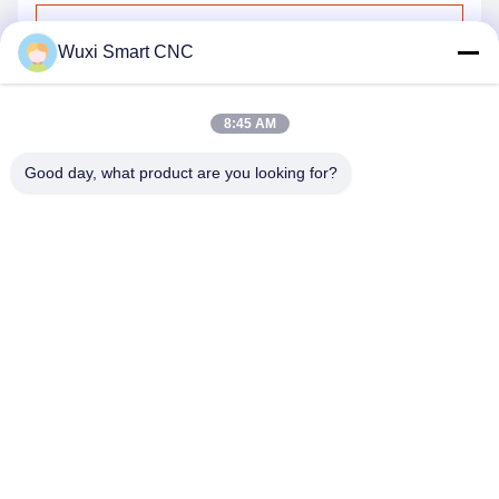
Stuur
Wuxi Smart CNC
8:45 AM
Good day, what product are you looking for?
WUXI SMART CNC EQUIPMENT GROUP
CO.,LTD
sales@chinasmartcnc.com
86--13771480707
Road van No.77huicheng, Huishan-District, Jiangsu-
Provincie, 214151, China