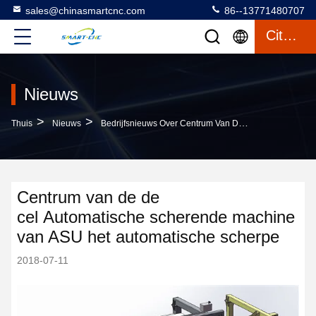
sales@chinasmartcnc.com
86--13771480707
Citaat
Nieuws
>
>
Thuis
Nieuws
Bedrijfsnieuws Over Centrum Van De De Cel Automatische Scherende Machine Van ASU Het Automatische Scherpe
Centrum van de de
cel Automatische scherende machine
van ASU het automatische scherpe
2018-07-11