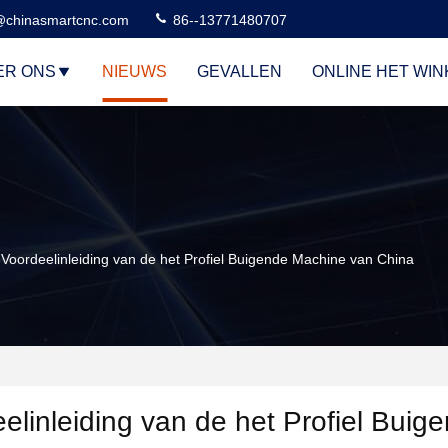
@chinasmartcnc.com
86--13771480707
ER ONS
NIEUWS
GEVALLEN
ONLINE HET WI
oordeelinleiding van de het Profiel Buigende Machine van China
inleiding van de het Profiel Buig