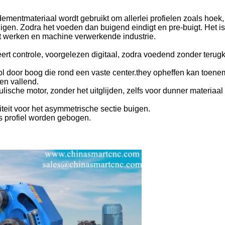
mentmateriaal wordt gebruikt om allerlei profielen zoals hoek, 
 buigen. Zodra het voeden dan buigend eindigt en pre-buigt. Het is
t werken en machine verwerkende industrie.
seert controle, voorgelezen digitaal, zodra voedend zonder terug
l door boog die rond een vaste center.they opheffen kan toen
 en vallend.
ische motor, zonder het uitglijden, zelfs voor dunner materiaa
iteit voor het asymmetrische sectie buigen.
rs profiel worden gebogen.