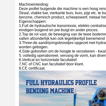
Machineinleiding:
Deze profiel buigende die machine is een hoog rende
Straal, vlakke bar, vierkante buis, buis, pijp etc. te
benzine, chemisch product, scheepswerf, metaal he
Eigenschappen:
1.Full de hydraulische transmissie, elektro centrali
eindigen buigend en pre-buigt en ander proces.
2.Top de rol vast, de beweging van de twee bodemro
vallen afzonderlijk kan ook tegelijkertijd toenemend
3.Three-de aandrijvingsbroodjes opgezet met hydraul
worden gebogen.
4.Side gidsrollen om de hoogte te verzekeren - kwal
5. volledig operationeel, vervang de vorm, kan dive
6.Vertical en horizontale facultatief.
7.NC of CNC kan facultatief door klant.
8.CE certificaat.