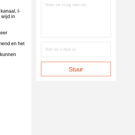
kanaal, I-
 wijd in
keer
emend en het
l kunnen
Stuur