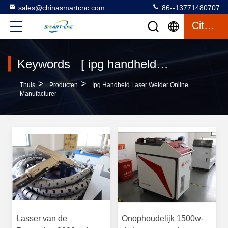
sales@chinasmartcnc.com
86--13771480707
Citaat
Keywords [ ipg handheld laser welder ] Match 4 producten
>
>
Thuis
Producten
Ipg Handheld Laser Welder Online
Manufacturer
Lasser van de
Onophoudelijk 1500w-