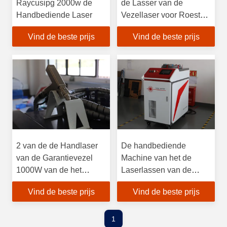
Raycusipg 2000w de
de Lasser van de
Handbediende Laser
Vezellaser voor Roestvrij
staal
Vind de beste prijs
Vind de beste prijs
2 van de de Handlaser
De handbediende
van de Garantievezel
Machine van het de
1000W van de het
Laserlassen van de
Lassenjaar Machine
Metaal1kw Vezel
Vind de beste prijs
Vind de beste prijs
1