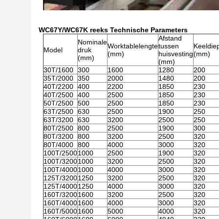
WC67Y/WC67K reeks Technische Parameters
Afstand
Nominale
Worktablelengte
tussen
Keeldie
Model
druk
(mm)
huisvesting
(mm)
(mm)
(mm)
30T/1600
300
1600
1280
200
35T/2000
350
2000
1480
200
40T/2200
400
2200
1850
230
40T/2500
400
2500
1850
230
50T/2500
500
2500
1850
230
63T/2500
630
2500
1900
250
63T/3200
630
3200
2500
250
80T/2500
800
2500
1900
300
80T/3200
800
3200
2500
320
80T/4000
800
4000
3000
320
100T/2500
1000
2500
1900
320
100T/3200
1000
3200
2500
320
100T/4000
1000
4000
3000
320
125T/3200
1250
3200
2500
320
125T/4000
1250
4000
3000
320
160T/3200
1600
3200
2500
320
160T/4000
1600
4000
3000
320
160T/5000
1600
5000
4000
320