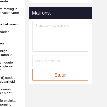
gende
e meting in
Mail ons.
re vaste vorm
e
te bekronen.
ndelen,
ren
udige
ltaten in
te hoogte
lengte van
n
Stuur
id) stodde
albaarheid
rzekeren
n en het
e exploitant
cherming