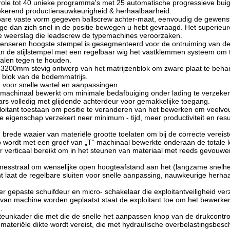
trole tot 40 unieke programma's met 25 automatische progressieve bui
zekerend productienauwkeurigheid & herhaalbaarheid.
are vaste vorm gegeven ballscrew achter-maat, eenvoudig de gewenst
ge dan zich snel in de positie bewegen u hebt gevraagd. Het superieu
e weerslag die leadscrew de typemachines veroorzaken.
nseren hoogste stempel is gesegmenteerd voor de ontruiming van d
n de stijlstempel met een regelbaar wig het vastklemmen systeem om 
dalen tegen te houden.
n 3200mm stevig ontwerp van het matrijzenblok om zware plaat te beha
t blok van de bodemmatrijs.
voor snelle wartel en aanpassingen.
 machinaal bewerkt om minimale bedafbuiging onder lading te verzeke
ars volledig met glijdende achterdeur voor gemakkelijke toegang.
oitant toestaan om positie te veranderen van het bewerken om veelvo
eigenschap verzekert neer minimum - tijd, meer productiviteit en resu
 brede waaier van materiële grootte toelaten om bij de correcte vereis
 wordt met een groef van „T“ machinaal bewerkte onderaan de totale 
r verticaal bereikt om in het steunen van materiaal met reeds gevouwe
inesstraal om wenselijke open hoogteafstand aan het (langzame snelhe
t laat de regelbare sluiten voor snelle aanpassing, nauwkeurige herha
r gepaste schuifdeur en micro- schakelaar die exploitantveiligheid ve
 van machine worden geplaatst staat de exploitant toe om het bewerke
.
eunkader die met die de snelle het aanpassen knop van de drukcontrol
 materiële dikte wordt vereist, die met hydraulische overbelastingsbes