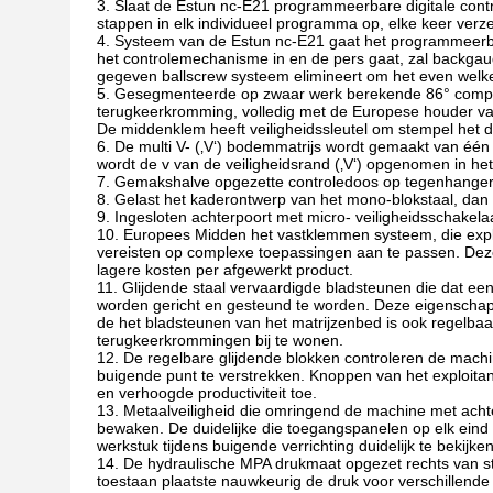
3. Slaat de Estun nc-E21 programmeerbare digitale con
stappen in elk individueel programma op, elke keer ver
4. Systeem van de Estun nc-E21 gaat het programmeerb
het controlemechanisme in en de pers gaat, zal backgau
gegeven ballscrew systeem elimineert om het even welk
5. Gesegmenteerde op zwaar werk berekende 86° compe
terugkeerkromming, volledig met de Europese houder va
De middenklem heeft veiligheidssleutel om stempel het 
6. De multi V- (‚V‘) bodemmatrijs wordt gemaakt van éé
wordt de v van de veiligheidsrand (‚V‘) opgenomen in he
7. Gemakshalve opgezette controledoos op tegenhanger 
8. Gelast het kaderontwerp van het mono-blokstaal, dan
9. Ingesloten achterpoort met micro- veiligheidsschakela
10. Europees Midden het vastklemmen systeem, die expl
vereisten op complexe toepassingen aan te passen. Deze 
lagere kosten per afgewerkt product.
11. Glijdende staal vervaardigde bladsteunen die dat een
worden gericht en gesteund te worden. Deze eigenschap
de het bladsteunen van het matrijzenbed is ook regelbaa
terugkeerkrommingen bij te wonen.
12. De regelbare glijdende blokken controleren de mach
buigende punt te verstrekken. Knoppen van het exploitan
en verhoogde productiviteit toe.
13. Metaalveiligheid die omringend de machine met achte
bewaken. De duidelijke die toegangspanelen op elk eind
werkstuk tijdens buigende verrichting duidelijk te bekijken
14. De hydraulische MPA drukmaat opgezet rechts van st
toestaan plaatste nauwkeurig de druk voor verschillende