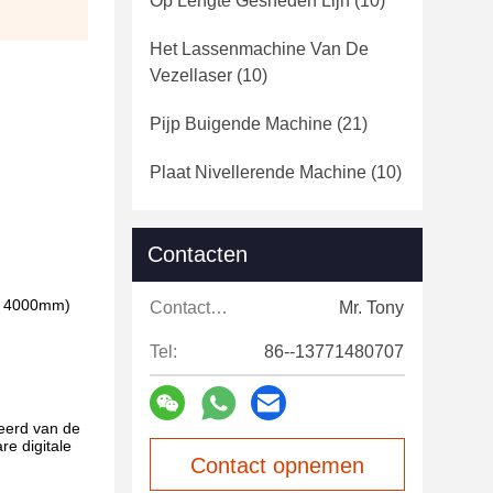
Op Lengte Gesneden Lijn
(10)
Het Lassenmachine Van De
Vezellaser
(10)
Pijp Buigende Machine
(21)
Plaat Nivellerende Machine
(10)
Contacten
or 4000mm)
Contacten:
Mr. Tony
Tel:
86--13771480707
eerd van de
e digitale
Contact opnemen