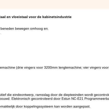
aal en vloeistaal voor de kabinetsindustrie
aar beneden bewegen omhoog en.
.
temachine (drie vingers voor 3200mm lengtemachine; vier vingers vo
tief die eindeontwerp, ramsslag door de diepteeinden wordt gecontrol
gebouwd. Elektronisch gecontroleerd door Estun NC-E21 Programmeerbar
 gemakkelijk door koppelingssysteem kan worden aangepast.