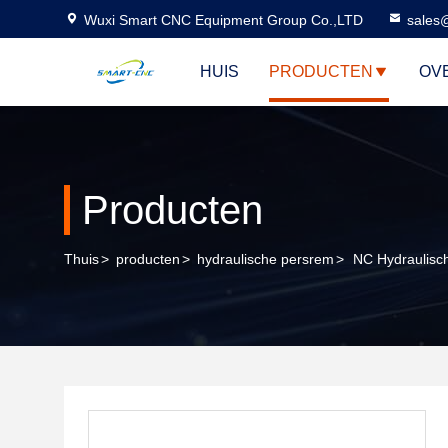
Wuxi Smart CNC Equipment Group Co.,LTD
sales
HUIS
PRODUCTEN
OV
Producten
Thuis
>
producten
>
hydraulische persrem
>
NC Hydraulisc