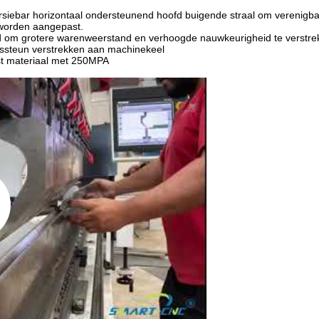
orsiebar horizontaal ondersteunend hoofd buigende straal om verenigb
n worden aangepast.
d om grotere warenweerstand en verhoogde nauwkeurigheid te verstre
ngssteun verstrekken aan machinekeel
st materiaal met 250MPA