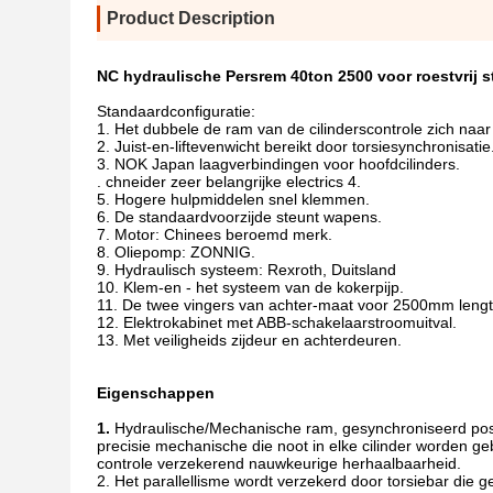
Product Description
NC hydraulische Persrem 40ton 2500 voor roestvrij st
Standaardconfiguratie:
1. Het dubbele de ram van de cilinderscontrole zich n
2. Juist-en-liftevenwicht bereikt door torsiesynchronisatie
3. NOK Japan laagverbindingen voor hoofdcilinders.
. chneider zeer belangrijke electrics 4.
5. Hogere hulpmiddelen snel klemmen.
6. De standaardvoorzijde steunt wapens.
7. Motor: Chinees beroemd merk.
8. Oliepomp: ZONNIG.
9. Hydraulisch systeem: Rexroth, Duitsland
10. Klem-en - het systeem van de kokerpijp.
11. De twee vingers van achter-maat voor 2500mm leng
12. Elektrokabinet met ABB-schakelaarstroomuitval.
13. Met veiligheids zijdeur en achterdeuren.
Eigenschappen
1.
Hydraulische/Mechanische ram, gesynchroniseerd posi
precisie mechanische die noot in elke cilinder worden 
controle verzekerend nauwkeurige herhaalbaarheid.
2. Het parallellisme wordt verzekerd door torsiebar die