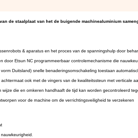
van de staalplaat van het de buigende machinealuminium sameng
assenrobots & aparatus en het proces van de spanningshulp door beha
p, en door Etsun NC programmeerbaar controlemechanisme die nauwkeu
h vorm Duitsland) snelle benaderingsomschakeling toestaan automatis
chtermaat ook met de vingers van de kwaliteitssteun met verticale a
wijze die en omkeren handhaaft de tijd kan worden gecontroleerd tege
 ontworpen voor de machine om de verrichtingsveiligheid te verzekeren
at
 nauwkeurigheid.