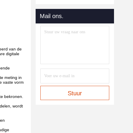
Mail ons.
leerd van de
e digitale
gende
e meting in
re vaste vorm
e
Stuur
te bekronen.
delen, wordt
ren
udige