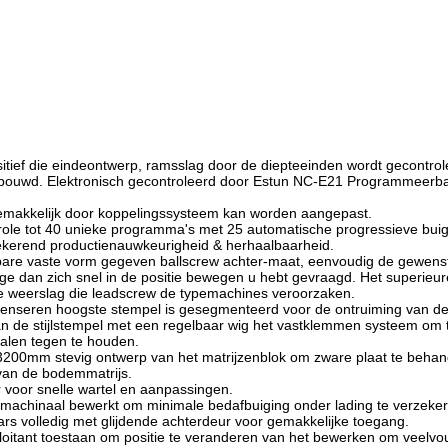
tief die eindeontwerp, ramsslag door de diepteeinden wordt gecontro
gebouwd. Elektronisch gecontroleerd door Estun NC-E21 Programmeerbar
 gemakkelijk door koppelingssysteem kan worden aangepast.
trole tot 40 unieke programma's met 25 automatische progressieve bui
zekerend productienauwkeurigheid & herhaalbaarheid.
are vaste vorm gegeven ballscrew achter-maat, eenvoudig de gewenst
ge dan zich snel in de positie bewegen u hebt gevraagd. Het superieu
e weerslag die leadscrew de typemachines veroorzaken.
nseren hoogste stempel is gesegmenteerd voor de ontruiming van d
n de stijlstempel met een regelbaar wig het vastklemmen systeem om 
dalen tegen te houden.
 3200mm stevig ontwerp van het matrijzenblok om zware plaat te behan
 van de bodemmatrijs.
voor snelle wartel en aanpassingen.
 machinaal bewerkt om minimale bedafbuiging onder lading te verzeke
ars volledig met glijdende achterdeur voor gemakkelijke toegang.
oitant toestaan om positie te veranderen van het bewerken om veelvo