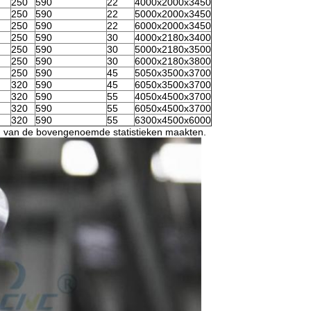
250
590
22
4000x2000x3450
250
590
22
5000x2000x3450
250
590
22
6000x2000x3450
250
590
30
4000x2180x3400
250
590
30
5000x2180x3500
250
590
30
6000x2180x3800
250
590
45
5050x3500x3700
320
590
45
6050x3500x3700
320
590
55
4050x4500x3700
320
590
55
6050x4500x3700
320
590
55
6300x4500x6000
n van de bovengenoemde statistieken maakten.