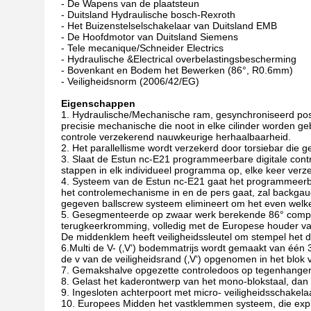
- De Wapens van de plaatsteun
- Duitsland Hydraulische bosch-Rexroth
- Het Buizenstelselschakelaar van Duitsland EMB
- De Hoofdmotor van Duitsland Siemens
- Tele mecanique/Schneider Electrics
- Hydraulische &Electrical overbelastingsbescherming
- Bovenkant en Bodem het Bewerken (86°, R0.6mm)
- Veiligheidsnorm (2006/42/EG)
Eigenschappen
1. Hydraulische/Mechanische ram, gesynchroniseerd posi
precisie mechanische die noot in elke cilinder worden 
controle verzekerend nauwkeurige herhaalbaarheid.
2. Het parallellisme wordt verzekerd door torsiebar die
3. Slaat de Estun nc-E21 programmeerbare digitale con
stappen in elk individueel programma op, elke keer ver
4. Systeem van de Estun nc-E21 gaat het programmeerb
het controlemechanisme in en de pers gaat, zal backgau
gegeven ballscrew systeem elimineert om het even welk
5. Gesegmenteerde op zwaar werk berekende 86° compe
terugkeerkromming, volledig met de Europese houder va
De middenklem heeft veiligheidssleutel om stempel het 
6.Multi de V- (‚V‘) bodemmatrijs wordt gemaakt van één
de v van de veiligheidsrand (‚V‘) opgenomen in het blok
7. Gemakshalve opgezette controledoos op tegenhanger 
8. Gelast het kaderontwerp van het mono-blokstaal, dan
9. Ingesloten achterpoort met micro- veiligheidsschakela
10. Europees Midden het vastklemmen systeem, die expl