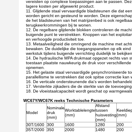
vereisten op complexe toepassingen aan te passen. Deze 
lagere kosten per afgewerkt product.
11. Glijdende staal vervaardigde bladsteunen die dat een
worden gericht en gesteund te worden. Deze eigenschap
de het bladsteunen van het matrijzenbed is ook regelbaa
terugkeerkrommingen bij te wonen.
12. De regelbare glijdende blokken controleren de mach
buigende punt te verstrekken. Knoppen van het exploitan
en verhoogde productiviteit toe.
13. Metaalveiligheid die omringend de machine met achte
bewaken. De duidelijke die toegangspanelen op elk eind
werkstuk tijdens buigende verrichting duidelijk te bekijken
14. De hydraulische MPA drukmaat opgezet rechts van st
toestaan plaatste nauwkeurig de druk voor verschillende
opnemen.
15. Het gelaste staal vervaardigde gesynchroniseerde t
parallellisme te verstrekken dat ook spitse correctie ka
16. De verticale ondersteunende dia's worden behandel
17. Versterkte zijkaders die de sterkte van de toevoegi
18. De vloeistaalcapaciteit wordt geschat op warmgewal
WC67Y/WC67K reeks Technische Parameters
Afstand
Nominale
Worktablelengte
tussen
Keeldie
Model
druk
(mm)
huisvesting
(mm)
(mm)
(mm)
30T/1600
300
1600
1280
200
35T/2000
350
2000
1480
200