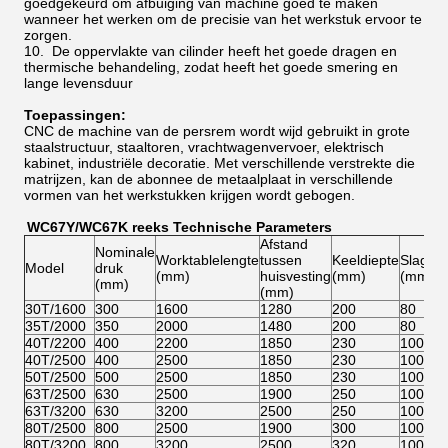
goedgekeurd om afbuiging van machine goed te maken
wanneer het werken om de precisie van het werkstuk ervoor te
zorgen.
10. De oppervlakte van cilinder heeft het goede dragen en
thermische behandeling, zodat heeft het goede smering en
lange levensduur
Toepassingen:
CNC de machine van de persrem wordt wijd gebruikt in grote
staalstructuur, staaltoren, vrachtwagenvervoer, elektrisch
kabinet, industriële decoratie. Met verschillende verstrekte die
matrijzen, kan de abonnee de metaalplaat in verschillende
vormen van het werkstukken krijgen wordt gebogen.
WC67Y/WC67K reeks Technische Parameters
Afstand
Nominale
M
Worktablelengte
tussen
Keeldiepte
Slag
Model
druk
o
(mm)
huisvesting
(mm)
(mm)
(mm)
(
(mm)
30T/1600
300
1600
1280
200
80
2
35T/2000
350
2000
1480
200
80
2
40T/2200
400
2200
1850
230
100
3
40T/2500
400
2500
1850
230
100
3
50T/2500
500
2500
1850
230
100
3
63T/2500
630
2500
1900
250
100
3
63T/3200
630
3200
2500
250
100
3
80T/2500
800
2500
1900
300
100
3
80T/3200
800
3200
2500
320
100
3