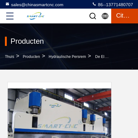
sales@chinasmartcnc.com
86--13771480707
Citaat
Producten
>
>
>
Thuis
Producten
Hydraulische Persrem
De Elektro Hydraulische Synchronisatie Achter Elkaar Met Hoge Weerstand Van De Persrem