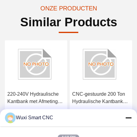
ONZE PRODUCTEN
Similar Products
220-240V Hydraulische
CNC-gestuurde 200 Ton
Kantbank met Afmetingen
Hydraulische Kantbank
van 100 x 50 x 25 cm en
voor Roestvrij Staal
Gewicht van 5,2 kg
Buigen
Vind de beste prijs
Vind de beste prijs
Wuxi Smart CNC