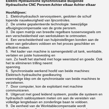
Elektro Hydraulische Synchronisatie Buigende
Hydraulische CNC Persrem Achter elkaar Achter elkaar
Hoofdlijnen:
1. Elektrohydraulisch servosysteem, gesloten de schuif
lopende nauwkeurigheid van lijncontroles.
2. De unieke gepatenteerde technologie: tweezijdige
afbuigingscompensatie van de grote persrem.
3. De open matrijs van breedte regelbare tussenvoegsels om
een verscheidenheid van werkstukken te ontmoeten.
4. Een verscheidenheid van hulpinstellingen konden aan de
eisen van gebruikers voldoen en het proces geschikter en
efficiënt maken.
5. Het kader van machine is samengesteld uit tank, worktable,
verlaten en juiste huisvesting en
ram. Zo heeft het starheid met hoge weerstand en goede. Ook
het te elimineren trilling neemt
spanning.
6. Synchronisatie werkend hoofd van beide machines:
Elektrisch-hydraulische goedkeuring
evenredige klep om de synchronisatie van beide machines te
verzekeren.
7. Door computer, kon de exploitant met machine
communiceren.
8. Uitgerust met goed leidend systeem, positie die systeem en
hydraulisch saldosysteem meten om aan de vereisten van
volledige lengtebaan en zonderlinge baan te voldoen.
9. De eenheid van de Worktablecompensatie wordt