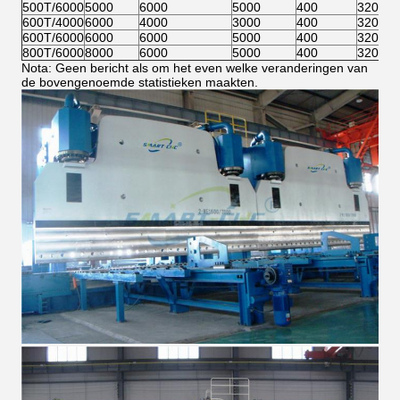
500T/6000
5000
6000
5000
400
320
5
600T/4000
6000
4000
3000
400
320
5
600T/6000
6000
6000
5000
400
320
5
800T/6000
8000
6000
5000
400
320
5
Nota: Geen bericht als om het even welke veranderingen van
de bovengenoemde statistieken maakten.