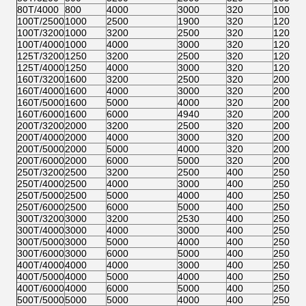
80T/4000
800
4000
3000
320
100
3
100T/2500
1000
2500
1900
320
120
3
100T/3200
1000
3200
2500
320
120
3
100T/4000
1000
4000
3000
320
120
3
125T/3200
1250
3200
2500
320
120
3
125T/4000
1250
4000
3000
320
120
3
160T/3200
1600
3200
2500
320
200
4
160T/4000
1600
4000
3000
320
200
4
160T/5000
1600
5000
4000
320
200
4
160T/6000
1600
6000
4940
320
200
4
200T/3200
2000
3200
2500
320
200
4
200T/4000
2000
4000
3000
320
200
4
200T/5000
2000
5000
4000
320
200
4
200T/6000
2000
6000
5000
320
200
4
250T/3200
2500
3200
2500
400
250
5
250T/4000
2500
4000
3000
400
250
5
250T/5000
2500
5000
4000
400
250
5
250T/6000
2500
6000
5000
400
250
5
300T/3200
3000
3200
2530
400
250
5
300T/4000
3000
4000
3000
400
250
5
300T/5000
3000
5000
4000
400
250
5
300T/6000
3000
6000
5000
400
250
5
400T/4000
4000
4000
3000
400
250
5
400T/5000
4000
5000
4000
400
250
5
400T/6000
4000
6000
5000
400
250
5
500T/5000
5000
5000
4000
400
250
5