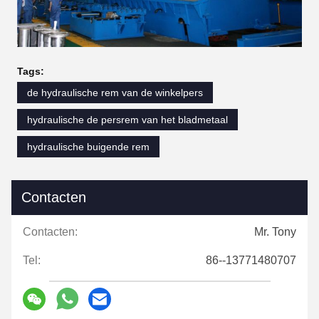
Tags:
de hydraulische rem van de winkelpers
hydraulische de persrem van het bladmetaal
hydraulische buigende rem
Contacten
Contacten:
Mr. Tony
Tel:
86--13771480707