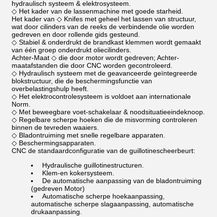
hydraulisch systeem & elektrosysteem.
◇ Het kader van de lassenmachine met goede starheid.
Het kader van ◇ Knifes met geheel het lassen van structuur,
wat door cilinders van de reeks de verbindende olie worden
gedreven en door rollende gids gesteund.
◇ Stabiel & onderdrukt de brandkast klemmen wordt gemaakt
van één groep onderdrukt oliecilinders.
Achter-Maat ◇ die door motor wordt gedreven; Achter-
maatafstanden die door CNC worden gecontroleerd.
◇ Hydraulisch systeem met de geavanceerde geïntegreerde
blokstructuur, die de beschermingsfunctie van
overbelastingshulp heeft.
◇ Het elektrocontrolesysteem is voldoet aan internationale
Norm.
◇ Met beweegbare voet-schakelaar & noodsituatieeindeknoop.
◇ Regelbare scherpe hoeken die de misvorming controleren
binnen de tevreden waaiers.
◇ Bladontruiming met snelle regelbare apparaten.
◇ Beschermingsapparaten.
CNC de standaardconfiguratie van de guillotinescheerbeurt:
Hydraulische guillotinestructuren.
Klem-en kokersysteem.
De automatische aanpassing van de bladontruiming
(gedreven Motor)
Automatische scherpe hoekaanpassing,
automatische scherpe slagaanpassing, automatische
drukaanpassing.