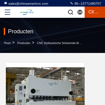
sales@chinasmartcnc.com
86--13771480707
Citaat
Producten
>
>
>
Thuis
Producten
CNC Hydraulische Scherende Machine
Zwaarge