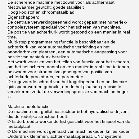
De scherende machine met zowel voor als achtermaat
Met zwaarder gewicht, goede stabiliteit
Hoog koolstof en chroomstaalblad
Eigenschappen:
De centrale verwerkingseenheid wordt gepast met numeriek-
controlesysteem speciaal voor het scheren van machines.
De positie van achterkurk wordt getoond op een manier in real
time.
Multi-step programmeringsfunctie is beschikbaar en de
achterkurk kan voor automatische verrichting en het
ononderbroken plaatsen, een automatische aanpassing voor
positie van achterkurk bereiken.
Het wordt voorzien van het tellen van functie voor het scheren,
om het het scheren aantal op een manier in real time te tonen,
bekwaam voor stroomuitvalgeheugen van positie van
achterkurk, procedures, en parameters.
De ingevoerde schroef van het kogellagerlood en het lineaire
gidsspoor worden gebruikt, om de het plaatsen precisie te
verzekeren, zodat de verwerkingsprecisie van machine hoger
is.
Machine hoofdfunctie:
De machine met guillotinestructuur & het hydraulische drijven,
die de redelijke structuur heeft.
◇ Is de breedte werkende lijst geschikt voor het knipsel van de
metaalplaat.
◇ De machine wordt gemaakt van machinekader, knifes kader,
Onderdruk klemmen, achter-maatapparaat, CNC systeem,