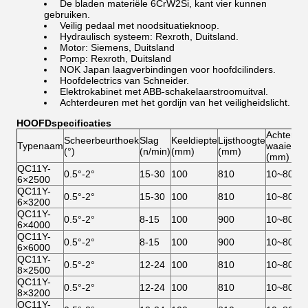
De bladen materiële 6CrW2Si, kant vier kunnen
gebruiken.
Veilig pedaal met noodsituatieknoop.
Hydraulisch systeem: Rexroth, Duitsland.
Motor: Siemens, Duitsland
Pomp: Rexroth, Duitsland
NOK Japan laagverbindingen voor hoofdcilinders.
Hoofdelectrics van Schneider.
Elektrokabinet met ABB-schakelaarstroomuitval.
Achterdeuren met het gordijn van het veiligheidslicht.
HOOFDspecificaties
Achterma
Scheerbeurthoek
Slag
Keeldiepte
Lijsthoogte
Typenaam
waaier
(°)
(n/min)
(mm)
(mm)
(mm)
QC11Y-
0.5°-2°
15-30
100
810
10~800
6×2500
QC11Y-
0.5°-2°
15-30
100
810
10~800
6×3200
QC11Y-
0.5°-2°
8-15
100
900
10~800
6×4000
QC11Y-
0.5°-2°
8-15
100
900
10~800
6×6000
QC11Y-
0.5°-2°
12-24
100
810
10~800
8×2500
QC11Y-
0.5°-2°
12-24
100
810
10~800
8×3200
QC11Y-