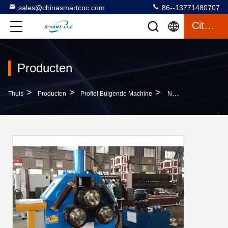
sales@chinasmartcnc.com
86--13771480707
Citaat
Producten
>
>
>
Thuis
Producten
Profiel Buigende Machine
NC Hydraulische Buigende Machine 42mm Van De Aluminiumpijp Voor Olie/Chemie