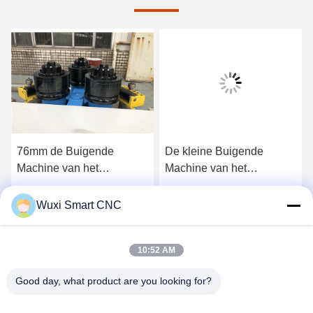
76mm de Buigende
De kleine Buigende
Machine van het
Machine van het
Aluminiumprofiel, de
Volumeprofiel Met hoge
Machine van de
weerstand met pre -
Vind de beste prijs
Vind de beste prijs
Wuxi Smart CNC
Hoekstaalbuigmachine
Buigende Functie
10:52 AM
Good day, what product are you looking for?