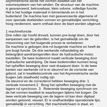
asymmetrische sectie het vormen kwaliteit van het
volumesysteem van het winden. De structuur van de machine
is geavanceerd, betrouwbaar, klein volume, volledige functie.
Het is het huidige materiaal in binnenlands en in het
buitenland. De machine kan met geavanceerde algemene of
voor speciale doeleinden vormen en gemakkelijke verrichting,
hoog rendement, warm onthaal door de klant worden uitgerust.
1 machinefunctie
Drie rollen zijn hoofd droved, kunnen pre-buigt doen, door het
aanpassen van de gidsrollen, is het gemakkelijk om de
misvorming van het buigende proces te verbeteren.
De machine is gebogen drie-rol buigende machine en heeft de
pre-buigt functie. De drie werkende rolhandeling als
belangrijkst-aandrijvingsrollen door de hydraulische motor,
toestellen. De twee bodemrol maakt verticale beweging door
hydraulische aandrijving. De twee bodemrollen kunnen boog
het opheffen beweging door vast draaipunt doen. In de twee
kanten van werkende rol is er steunrol en de correctie van
gidsrol, zal in kwaliteitscontrole van het Asymmetrische sectie
buigen (als staalhoek) nuttig zijn.
De steunrol en de correctierol hebben beweging drie: 1.
verticale movement.2. Boog het opheffen beweging met de
lagere rol synchroon. 3. Roterende beweging synchroon om
de het vormen kwaliteit te waarborgen tijdens het buigen. De
twee verticale beweging van de lagere rol kan door digitaal
worden getoond, visueel. Er is onafhankelijke operationele lijst,
gemakkelijk in verrichting. Het machinelichaam is staal, en