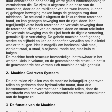
door onthardende behandeling wordt gelast binnenspanning te
verminderen die. De zijrol is uitgerust in de holte van de
machines, door de de rolcilinder van de twee kanten, kunnen
zij gebogen beweging maken langs de gebogen trog door
middenas. De steunrol is uitgerust de links-rechtse roterende
hand, en kan gebogen beweging met de zijrol doen. Kan
tegelijkertijd vaste hoek roterende en verticale beweging door
de roterende cilinder van de steunrol doen en steun rolcilinder.
De verticale beweging van de zijrol heeft de digitale vertoning,
gemakkelijk in verrichting. De gehele machine heeft genoeg
sterkte en stijfheid en kan de behoeften vervullen om in allerlei
waaier te buigen. Het is mogelijk om hoekstaal, vlak staal,
vierkant staal, u-staal, h-stijlstaal, ronde bar, staalbuis te
buigen.
De machine heeft structuur bevoordeligd, betrouwbaar in het
werken, klein in volume, en de gecombineerde structuur, het is
de geavanceerde het vormen zich machine en wijd gebruikt.
2. Machine Gedreven Systeem
De drie rollen zijn allen van de machine belangrijkst-gedreven
rollen en gedreven door hydraulische motor, door drie
klassentoestel en overdracht aan bilaterale rollen, door de
overdracht van het twee klassentoestel en eerste klassenketen
aan de hogere rol.
3.
De functie van de Machine