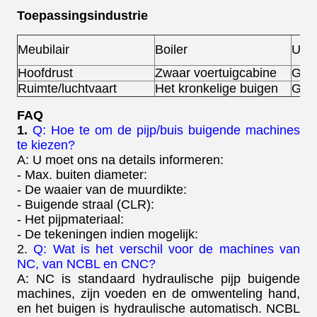
Toepassingsindustrie
Meubilair
Boiler
Uitl
Hoofdrust
Zwaar voertuigcabine
Groe
Ruimte/luchtvaart
Het kronkelige buigen
Gesc
FAQ
1.
Q: Hoe te om de pijp/buis buigende machines
te kiezen?
A: U moet ons na details informeren:
- Max. buiten diameter:
- De waaier van de muurdikte:
- Buigende straal (CLR):
- Het pijpmateriaal:
- De tekeningen indien mogelijk:
2.
Q: Wat is het verschil voor de machines van
NC, van NCBL en CNC?
A: NC is standaard hydraulische pijp buigende
machines, zijn voeden en de omwenteling hand,
en het buigen is hydraulische automatisch. NCBL