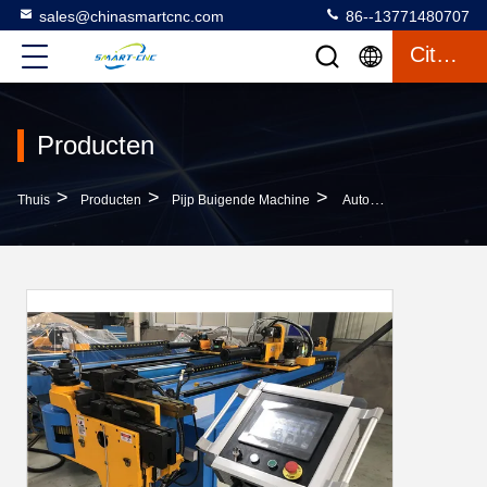
sales@chinasmartcnc.com
86--13771480707
Citaat
Producten
>
>
>
Thuis
Producten
Pijp Buigende Machine
Automatische 3 CNC Van De Pijp Buigende Duim Machine Met Multistapels