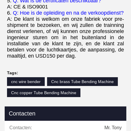
5.
Q: Wat is de certificaten beschikbaar?
A: CE & ISO9001
6.
Q: Hoe is de opleiding en na de verkoopdienst?
A: De klant is welkom om onze fabriek voor pre-
shipment te bezoeken, en wij zullen de trainning
dienst verlenen, of wij kunnen onze professionele
ingenieur sturen om in het buitenland in de
installatie van de klant te zijn, en de klant zal
betalen voor de luchtkaartjes, de aanpassing, de
maaltijd, en USD150 per dag.
Tags:
cnc wire bender
Cnc brass Tube Bending Machine
Cnc copper Tube Bending Machine
Contacten
Contacten:
Mr. Tony