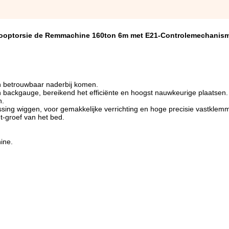
rkooptorsie de Remmachine 160ton 6m met E21-Controlemechanis
n betrouwbaar naderbij komen.
backgauge, bereikend het efficiënte en hoogst nauwkeurige plaatsen.
n.
ing wiggen, voor gemakkelijke verrichting en hoge precisie vastklem
t-groef van het bed.
ine.