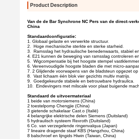
Product Description
Van de de Bar Synchrone NC Pers van de direct-ve
China
Standaardconfiguratie:
1. Globaal gelaste en verwerkte structuur.
2. Hoge mechanische sterkte en sterke starheid.
3. Ramsslag het hydraulische benedenwaarts, stabiel e
4. E21 kunnen de beweging van ramsslag controleren en 
5. Wigcompensatie bij het hoogste stempel vastklemme
6. Vereenvoudigde hoogste bladen die met micro-aanpass
7. 2 Glijdende voorwapens van de bladsteun opgezet op 
8. Vast lichaam één blok vier gezichts multiv matrijs.
9. Goedgekeurde stabiele en betrouwbare hydraulica.
10. Eindevingers met milscale voor plaat buigende mach
Standaard de uitvoermateriaal
1 beide van motorsiemens (China)
2 toestelpomp Chengjie (China)
3 gietende schakelaar Cast.o (Italië)
4 belangrijke elektrische delen Siemens (Duitsland)
5 hydraulisch systeem Rexroth (Duitsland)
6 Co. van verzegelende ringenvalqua (Japan)
7 lineaire dragende staaf KBS (Hangzhou, China)
8 balschroef en lijngids Hiwin (Taiwan, China)