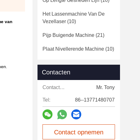
Op Lengte Gesneden Lijn
(10)
Het Lassenmachine Van De
Vezellaser
(10)
me van
Pijp Buigende Machine
(21)
Plaat Nivellerende Machine
(10)
men.
Contacten
Contacten:
Mr. Tony
Tel:
86--13771480707
Contact opnemen