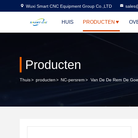
Wuxi Smart CNC Equipment Group Co.,LTD
sales
HUIS
PRODUCTEN
OV
Producten
Thuis
>
producten
>
NC-persrem
>
Van De De Rem De Goed