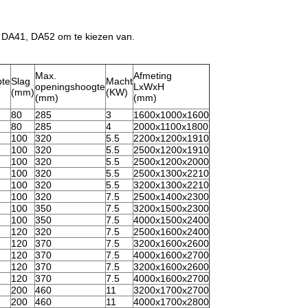
 DA41, DA52 om te kiezen van.
Max.
Afmeting
pte
Slag
Macht
openingshoogte
LxWxH
(mm)
(KW)
(mm)
(mm)
80
285
3
1600x1000x1600
80
285
4
2000x1100x1800
100
320
5.5
2200x1200x1910
100
320
5.5
2500x1200x1910
100
320
5.5
2500x1200x2000
100
320
5.5
2500x1300x2210
100
320
5.5
3200x1300x2210
100
320
7.5
2500x1400x2300
100
350
7.5
3200x1500x2300
100
350
7.5
4000x1500x2400
120
320
7.5
2500x1600x2400
120
370
7.5
3200x1600x2600
120
370
7.5
4000x1600x2700
120
370
7.5
3200x1600x2600
120
370
7.5
4000x1600x2700
200
460
11
3200x1700x2700
200
460
11
4000x1700x2800