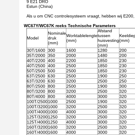
9 E21 DRO
Estun (China)
Als u om CNC controlesysteem vraagt, hebben wij E200,
WC67Y/WC67K reeks Technische Parameters
Afstand
Nominale
Worktablelengte
tussen
Keeldie
Model
druk
(mm)
huisvesting
(mm)
(mm)
(mm)
30T/1600
300
1600
1280
200
35T/2000
350
2000
1480
200
40T/2200
400
2200
1850
230
40T/2500
400
2500
1850
230
50T/2500
500
2500
1850
230
63T/2500
630
2500
1900
250
63T/3200
630
3200
2500
250
80T/2500
800
2500
1900
300
80T/3200
800
3200
2500
320
80T/4000
800
4000
3000
320
100T/2500
1000
2500
1900
320
100T/3200
1000
3200
2500
320
100T/4000
1000
4000
3000
320
125T/3200
1250
3200
2500
320
125T/4000
1250
4000
3000
320
160T/3200
1600
3200
2500
320
160T/4000
1600
4000
3000
320