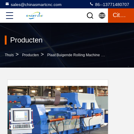
sales@chinasmartcnc.com
86--13771480707
Citaat
Producten
>
>
>
Thuis
Producten
Plaat Buigende Rolling Machine
Volledige Hydr