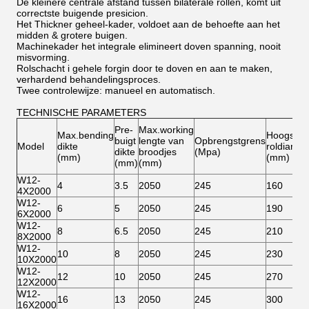
De kleinere centrale afstand tussen bilaterale rollen, komt uit
correctste buigende presicion.
Het Thickner geheel-kader, voldoet aan de behoefte aan het
midden & grotere buigen.
Machinekader het integrale elimineert doven spanning, nooit
misvorming.
Rolschacht i gehele forgin door te doven en aan te maken,
verhardend behandelingsproces.
Twee controlewijze: manueel en automatisch.
TECHNISCHE PARAMETERS
Pre-
Max.working
Max.bending
Hoogste
buigt
lengte van
Opbrengstgrens
Model
dikte
roldiamet
dikte
broodjes
(Mpa)
(mm)
(mm)
(mm)
(mm)
W12-
4
3.5
2050
245
160
4X2000
W12-
6
5
2050
245
190
6X2000
W12-
8
6.5
2050
245
210
8X2000
W12-
10
8
2050
245
230
10X2000
W12-
12
10
2050
245
270
12X2000
W12-
16
13
2050
245
300
16X2000