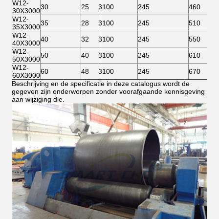
W12-
30
25
3100
245
460
30X3000
W12-
35
28
3100
245
510
35X3000
W12-
40
32
3100
245
550
40X3000
W12-
50
40
3100
245
610
50X3000
W12-
60
48
3100
245
670
60X3000
Beschrijving en de specificatie in deze catalogus wordt de
gegeven zijn onderworpen zonder voorafgaande kennisgeving
aan wijziging die.