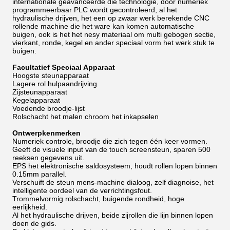
internationale geavanceerde die technologie, door numeriek
programmeerbaar PLC wordt gecontroleerd, al het
hydraulische drijven, het een op zwaar werk berekende CNC
rollende machine die het ware kan komen automatische
buigen, ook is het het nesy materiaal om multi gebogen sectie,
vierkant, ronde, kegel en ander speciaal vorm het werk stuk te
buigen.
Facultatief Speciaal Apparaat
Hoogste steunapparaat
Lagere rol hulpaandrijving
Zijsteunapparaat
Kegelapparaat
Voedende broodje-lijst
Rolschacht het malen chroom het inkapselen
Ontwerpkenmerken
Numeriek controle, broodje die zich tegen één keer vormen.
Geeft de visuele input van de touch screensteun, sparen 500
reeksen gegevens uit.
EPS het elektronische saldosysteem, houdt rollen lopen binnen
0.15mm parallel.
Verschuift de steun mens-machine dialoog, zelf diagnoise, het
intelligente oordeel van de verrichtingsfout.
Trommelvormig rolschacht, buigende rondheid, hoge
eerlijkheid.
Al het hydraulische drijven, beide zijrollen die lijn binnen lopen
doen de gids.