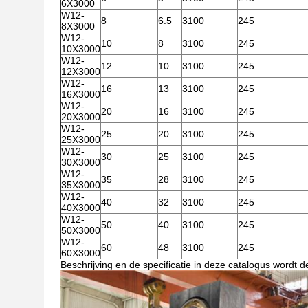
6X3000
W12-
8
6.5
3100
245
8X3000
W12-
10
8
3100
245
10X3000
W12-
12
10
3100
245
12X3000
W12-
16
13
3100
245
16X3000
W12-
20
16
3100
245
20X3000
W12-
25
20
3100
245
25X3000
W12-
30
25
3100
245
30X3000
W12-
35
28
3100
245
35X3000
W12-
40
32
3100
245
40X3000
W12-
50
40
3100
245
50X3000
W12-
60
48
3100
245
60X3000
Beschrijving en de specificatie in deze catalogus wordt