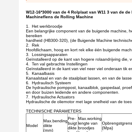
W12-16*3000 van de 4 Rolplaat van W11 3 van de de
Machineflens de Rolling Machine
1. Het werkbroodje
Een belangrijke component van de buigende machine, h
bereiken
hardheid (HB300-320), (de Buigende Machine technisch
2. Rek
Hoofdlichaam, hoog en kort rek elke één buigende mach
3. Lossingsapparaten
Geïnstalleerd op de kant van hogere rolaandrijving die, 
4. Ten val gebrachte Instellingen
Geïnstalleerd in de kant van viel neer viel onderaan tik 
5. Kanaalbasis
Kanaalstaal en van de staalplaat lassen, en van de lass
6. Hydraulisch Systeem
De hydraulische pomppost, kanaalblok, gaspedaal, proef-i
en door buizen leidende en andere componenten.
7. Hydraulische Actuators
Hydraulische de oliemotor met lage snelheid van de toest
TECHNISCHE PARAMETERS
Pre-
Max.working
Max.bending
buigt
lengte van
Opbrengstgren
Model
dikte
dikte
broodjes
(Mpa)
(mm)