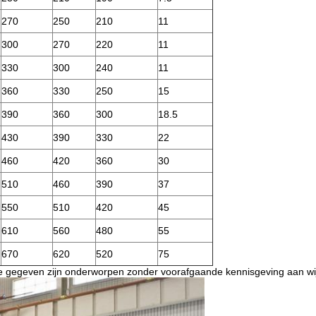
270
250
210
11
300
270
220
11
330
300
240
11
360
330
250
15
390
360
300
18.5
430
390
330
22
460
420
360
30
510
460
390
37
550
510
420
45
610
560
480
55
670
620
520
75
 de gegeven zijn onderworpen zonder voorafgaande kennisgeving aan wij