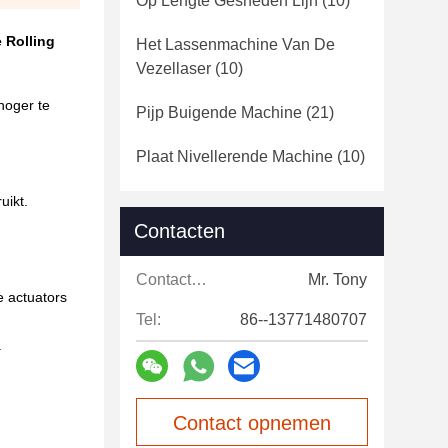
Op Lengte Gesneden Lijn
(10)
 Rolling
Het Lassenmachine Van De
Vezellaser
(10)
hoger te
Pijp Buigende Machine
(21)
Plaat Nivellerende Machine
(10)
uikt.
Contacten
Contacten:
Mr. Tony
e actuators
Tel:
86--13771480707
.
Contact opnemen