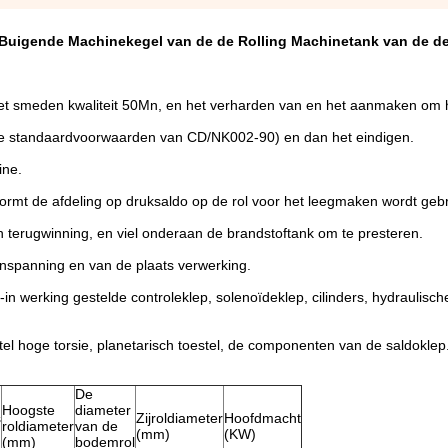
 Buigende Machinekegel van de de Rolling Machinetank van de de
et smeden kwaliteit 50Mn, en het verharden van en het aanmaken om 
e standaardvoorwaarden van CD/NK002-90) en dan het eindigen.
ine.
vormt de afdeling op druksaldo op de rol voor het leegmaken wordt gebr
en terugwinning, en viel onderaan de brandstoftank om te presteren.
enspanning en van de plaats verwerking.
n werking gestelde controleklep, solenoïdeklep, cilinders, hydraulisch
el hoge torsie, planetarisch toestel, de componenten van de saldoklep
De
Hoogste
diameter
s
Zijroldiameter
Hoofdmacht
roldiameter
van de
(mm)
(KW)
(mm)
bodemrol